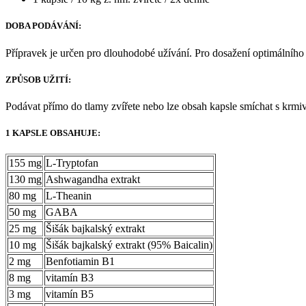
DOBA PODÁVÁNÍ:
Přípravek je určen pro dlouhodobé užívání. Pro dosažení optimálního
ZPŮSOB UŽITÍ:
Podávat přímo do tlamy zvířete nebo lze obsah kapsle smíchat s krmi
1 KAPSLE OBSAHUJE:
155 mg
L-Tryptofan
130 mg
Ashwagandha extrakt
80 mg
L-Theanin
50 mg
GABA
25 mg
Šišák bajkalský extrakt
10 mg
Šišák bajkalský extrakt (95% Baicalin)
2 mg
Benfotiamin B1
8 mg
vitamín B3
3 mg
vitamín B5