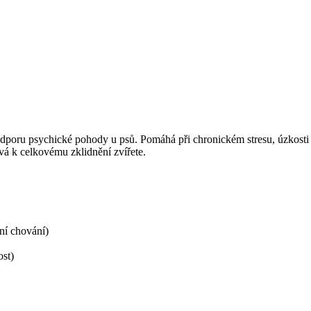
poru psychické pohody u psů. Pomáhá při chronickém stresu, úzkosti 
á k celkovému zklidnění zvířete.
ní chování)
ost)