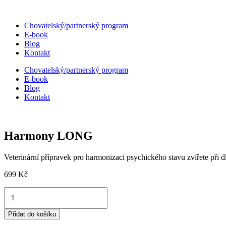
Přejít
k
Chovatelský/partnerský program
obsahu
E-book
Blog
Kontakt
Chovatelský/partnerský program
E-book
Blog
Kontakt
Harmony LONG
Veterinární přípravek pro harmonizaci psychického stavu zvířete při
699
Kč
Harmony
LONG
množství
Přidat do košíku