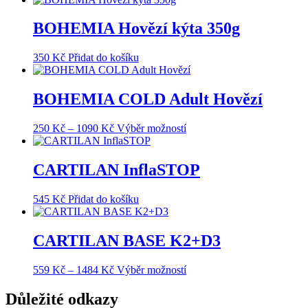
BOHEMIA Hovězí kýta 350g
350
Kč
Přidat do košíku
BOHEMIA COLD Adult Hovězí
Rozpětí
Tento
250
Kč
–
1090
Kč
Výběr možností
cen:
produkt
250 Kč
má
až
více
CARTILAN InflaSTOP
1090 Kč
variant.
Možnosti
545
Kč
Přidat do košíku
lze
vybrat
na
CARTILAN BASE K2+D3
stránce
produktu
Rozpětí
Tento
559
Kč
–
1484
Kč
Výběr možností
cen:
produkt
559 Kč
má
Důležité odkazy
až
více