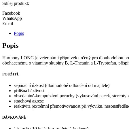
Sdílej produkt:
Facebook
WhatsApp
Email
Popis
Popis
Harmony LONG je veterinární přípravek určený pro dlouhodobou pod
obohacenému o vitaminy skupiny B, L-Theanin a L-Tryptofan, přispív
POUŽITÍ:
separační úzkost (dlouhodobé odloučení od majitele)
přílišná bázlivost
obsedantně-kompulzivní poruchy (vykusování pacek, stereotyp
strachová agrese
reaktivita (extrémní přemotivovanost při výcviku, nesoustředěn
DÁVKOVÁNÍ:
1 kapsle / 10 kg ž. hm. zvířete / 2x denně