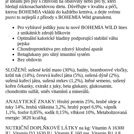
je ideální pro psy s citlivostí na obiloviny nebo pro ty, kteří
hledají nízkosacharidovou dietu. Důvěřujte v kvalitu a péči,
kterou BOHEMIA vkládá do každého krmiva, a dejte svému
psovi to nejlepší z přírody s BOHEMIA Wild granulemi.
Pro vybíravé jedlíky jsou tu nové BOHEMIA WILD lines
z unikátních zdrojů bílkovin
Optimální kalorické hladiny podporující stabilní váhu
pejska
Chondroprotektiva pro zdravý kloubní aparát
Betaglukany pro silný imunitní systém
Bez obilovin
SLOŽENÍ: sušené krůtí maso (30%), batáty, bramborové vločky,
krůtí tuk (14%), čersrvá kuřecí játra (5%), sušená dýně (2%),
sušená kuřecí játra, sušená mrkev (1,2%), lněné semeno, sušený
kořen čekanky, extrakt z juky, beta glukany, glukosamin,
chondroitin sulfát, směs vitamínů a minerálů.
ANALYTICKÉ ZNAKY: Hrubý protein 25%, hrubé oleje a
tuky 14%, hrubá vláknina 3,2%, hrubý popel 6,9%, vápník
1,1%, fosfor 0,85%, sodík 0,15%, vlhkost 10%, Metabolizovaná
energie: 3820 kcal/kg.
NUTRIČNÍ DOPLŇKOVÉ LÁTKY na kg: Vitamin A 16300
IU, Vitamin D3 1630 IU, Vitamin E 160 mg, Vitamin B1 4,8