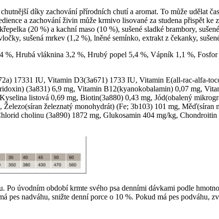
utnější díky zachování přírodních chutí a aromat. To může udělat časy
redience a zachování živin může krmivo lisované za studena přispět ke
křepelka (20 %) a kachní maso (10 %), sušené sladké brambory, sušené b
 vločky, sušená mrkev (1,2 %), lněné semínko, extrakt z čekanky, sušené
4 %, Hrubá vláknina 3,2 %, Hrubý popel 5,4 %, Vápník 1,1 %, Fosfor
a) 17331 IU, Vitamin D3(3a671) 1733 IU, Vitamin E(all-rac-alfa-toco
yridoxin) (3a831) 6,9 mg, Vitamin B12(kyanokobalamin) 0,07 mg, Vitam
Kyselina listová 0,69 mg, Biotin(3a880) 0,43 mg, Jód(obalený mikrog
, Železo(síran železnatý monohydrát) (Fe; 3b103) 101 mg, Měď(síran 
orid cholinu (3a890) 1872 mg, Glukosamin 404 mg/kg, Chondroitin sul
Po úvodním období krmte svého psa denními dávkami podle hmotnosti 
má pes nadváhu, snižte denní porce o 10 %. Pokud má pes podváhu, zvy