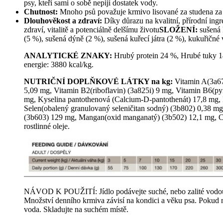
psy, kteří sami o sobě nepijí dostatek vody.
Chutnost:
Mnoho psů považuje krmivo lisované za studena za ch
Dlouhověkost a zdraví:
Díky důrazu na kvalitní, přírodní ing
zdraví, vitalitě a potenciálně delšímu životu
SLOŽENÍ:
sušená 
(5 %), sušená dýně (2 %), sušená kuřecí játra (2 %), kukuřičné
ANALYTICKÉ ZNAKY:
Hrubý protein 24 %, Hrubé tuky 1
energie: 3880 kcal/kg.
NUTRIČNÍ DOPLŇKOVÉ LÁTKY na kg:
Vitamin A(3a672
5,09 mg, Vitamin B2(riboflavin) (3a825i) 9 mg, Vitamin B6(p
mg, Kyselina pantothenová (Calcium-D-pantothenát) 17,8 mg, 
Selen(obalený granulovaný seleničitan sodný) (3b802) 0,38 mg
(3b603) 129 mg, Mangan(oxid manganatý) (3b502) 12,1 mg, Chl
rostlinné oleje.
NÁVOD K POUŽITÍ: Jídlo podávejte suché, nebo zalité vodou. 
Množství denního krmiva závisí na kondici a věku psa. Pokud 
voda. Skladujte na suchém místě.