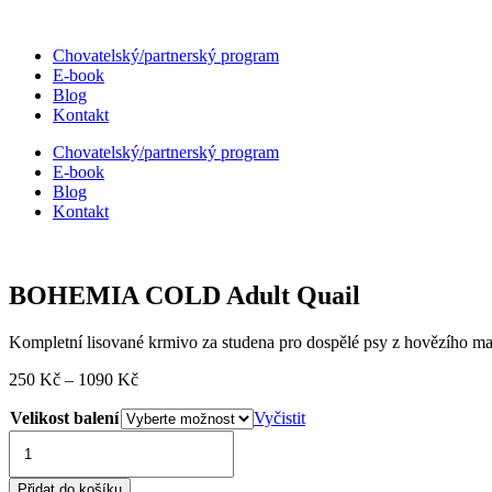
Přejít
k
Chovatelský/partnerský program
obsahu
E-book
Blog
Kontakt
Chovatelský/partnerský program
E-book
Blog
Kontakt
BOHEMIA COLD Adult Quail
Kompletní lisované krmivo za studena pro dospělé psy z hovězího mas
Rozpětí
250
Kč
–
1090
Kč
cen:
Velikost balení
250 Kč
Vyčistit
až
BOHEMIA
1090 Kč
COLD
Adult
Přidat do košíku