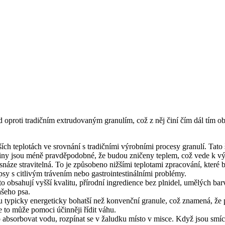
oproti tradičním extrudovaným granulím, což z něj činí čím dál tím obl
ch teplotách ve srovnání s tradičními výrobními procesy granulí. Tato
eliny jsou méně pravděpodobné, že budou zničeny teplem, což vede k vý
áze stravitelná. To je způsobeno nižšími teplotami zpracování, které br
psy s citlivým trávením nebo gastrointestinálními problémy.
 obsahují vyšší kvalitu, přírodní ingredience bez plnidel, umělých bar
šeho psa.
 typicky energeticky bohatší než konvenční granule, což znamená, že ps
 to může pomoci účinněji řídit váhu.
absorbovat vodu, rozpínat se v žaludku místo v misce. Když jsou smíc