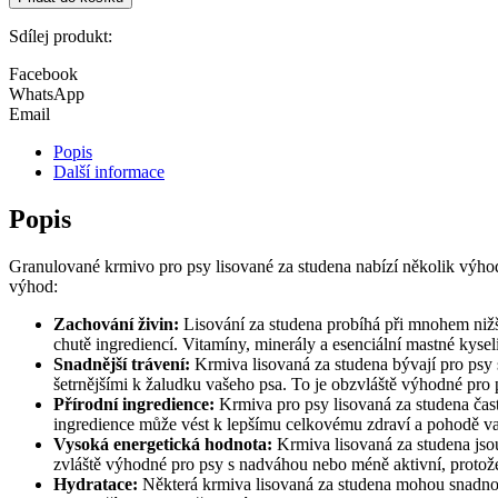
Quail
množství
Sdílej produkt:
Facebook
WhatsApp
Email
Popis
Další informace
Popis
Granulované krmivo pro psy lisované za studena nabízí několik výhod 
výhod:
Zachování živin:
Lisování za studena probíhá při mnohem nižší
chutě ingrediencí. Vitamíny, minerály a esenciální mastné kys
Snadnější trávení:
Krmiva lisovaná za studena bývají pro psy sn
šetrnějšími k žaludku vašeho psa. To je obzvláště výhodné pro 
Přírodní ingredience:
Krmiva pro psy lisovaná za studena často
ingredience může vést k lepšímu celkovému zdraví a pohodě va
Vysoká energetická hodnota:
Krmiva lisovaná za studena jsou
zvláště výhodné pro psy s nadváhou nebo méně aktivní, protože
Hydratace:
Některá krmiva lisovaná za studena mohou snadno 