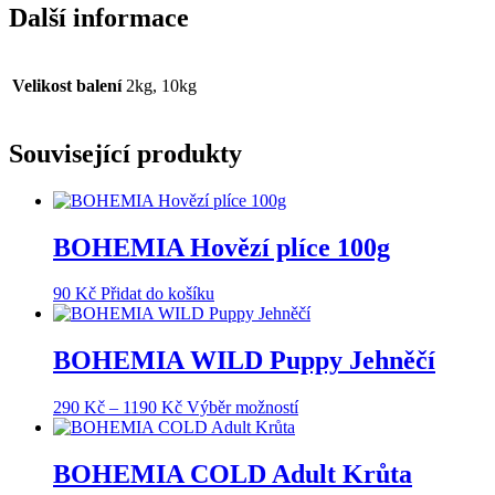
Další informace
Velikost balení
2kg, 10kg
Související produkty
BOHEMIA Hovězí plíce 100g
90
Kč
Přidat do košíku
BOHEMIA WILD Puppy Jehněčí
Rozpětí
Tento
290
Kč
–
1190
Kč
Výběr možností
cen:
produkt
290 Kč
má
až
více
BOHEMIA COLD Adult Krůta
1190 Kč
variant.