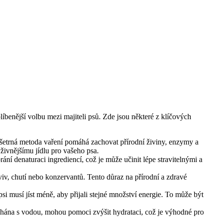
íbenější volbu mezi majiteli psů. Zde jsou některé z klíčových
 šetrná metoda vaření pomáhá zachovat přírodní živiny, enzymy a
živnějšímu jídlu pro vašeho psa.
ání denaturaci ingrediencí, což je může učinit lépe stravitelnými a
viv, chutí nebo konzervantů. Tento důraz na přírodní a zdravé
i musí jíst méně, aby přijali stejné množství energie. To může být
hána s vodou, mohou pomoci zvýšit hydrataci, což je výhodné pro