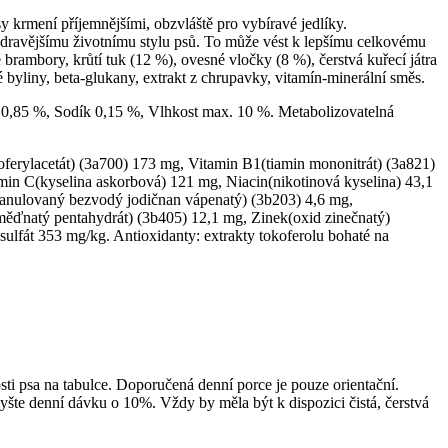
 krmení příjemnějšími, obzvláště pro vybíravé jedlíky.
 zdravějšímu životnímu stylu psů. To může vést k lepšímu celkovému
rambory, krůtí tuk (12 %), ovesné vločky (8 %), čerstvá kuřecí játra
 byliny, beta-glukany, extrakt z chrupavky, vitamín-minerální směs.
 0,85 %, Sodík 0,15 %, Vlhkost max. 10 %. Metabolizovatelná
ferylacetát) (3a700) 173 mg, Vitamin B1(tiamin mononitrát) (3a821)
in C(kyselina askorbová) 121 mg, Niacin(nikotinová kyselina) 43,1
ranulovaný bezvodý jodičnan vápenatý) (3b203) 4,6 mg,
měďnatý pentahydrát) (3b405) 12,1 mg, Zinek(oxid zinečnatý)
fát 353 mg/kg. Antioxidanty: extrakty tokoferolu bohaté na
psa na tabulce. Doporučená denní porce je pouze orientační.
šte denní dávku o 10%. Vždy by měla být k dispozici čistá, čerstvá